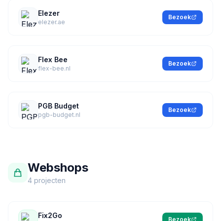
Elezer
Bezoek
elezer.ae
Flex Bee
Bezoek
flex-bee.nl
PGB Budget
Bezoek
pgb-budget.nl
Webshops
4 projecten
Fix2Go
Bezoek