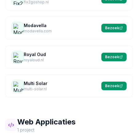
fix2goshop.nl
Modavella
Bezoek
modavella.com
Royal Oud
Bezoek
royaloud.nl
Multi Solar
Bezoek
multi-solar.nl
Web Applicaties
1 project