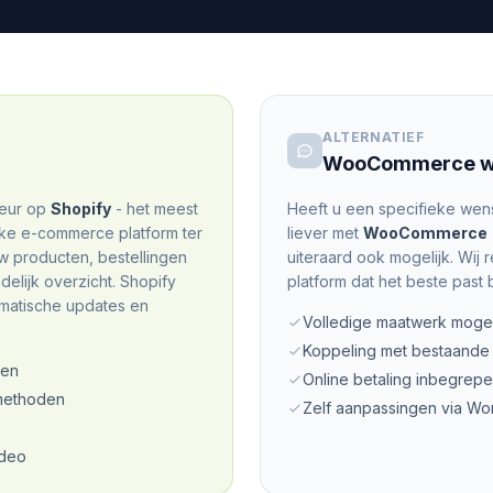
ALTERNATIEF
WooCommerce w
keur op
Shopify
- het meest
Heeft u een specifieke wens 
jke e-commerce platform ter
liever met
WooCommerce
w producten, bestellingen
uiteraard ook mogelijk. Wij
delijk overzicht. Shopify
platform dat het beste past 
omatische updates en
Volledige maatwerk moge
Koppeling met bestaande
ren
Online betaling inbegrep
lmethoden
Zelf aanpassingen via Wo
ideo