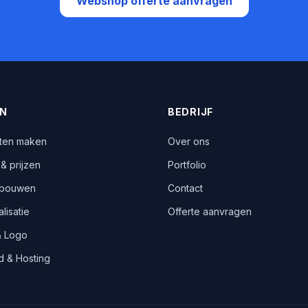
Webshop offerte aanvragen
EN
BEDRIJF
aten maken
Over ons
& prijzen
Portfolio
bouwen
Contact
lisatie
Offerte aanvragen
& Logo
 & Hosting