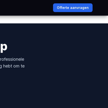
Offerte aanvragen
op
rofessionele
g hebt om te