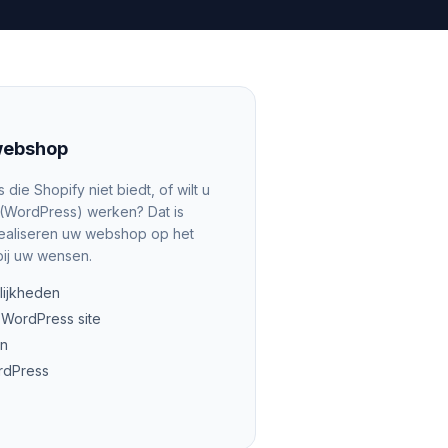
ebshop
die Shopify niet biedt, of wilt u
(WordPress) werken? Dat is
 realiseren uw webshop op het
bij uw wensen.
lijkheden
 WordPress site
en
rdPress